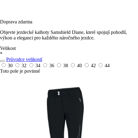
Doprava zdarma
Objevte jezdecké kalhoty Samshield Diane, které spojují pohodlí,
výkon a eleganci pro každého náročného jezdce.
Velikost
*
Průvodce velikostí
30
32
34
36
38
40
42
44
Toto pole je povinné