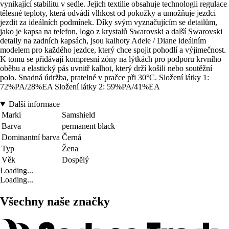
vynikající stabilitu v sedle. Jejich textilie obsahuje technologii regulace
tělesné teploty, která odvádí vlhkost od pokožky a umožňuje jezdci
jezdit za ideálních podmínek. Díky svým vyznačujícím se detailům,
jako je kapsa na telefon, logo z krystalů Swarovski a další Swarovski
detaily na zadních kapsách, jsou kalhoty Adele / Diane ideálním
modelem pro každého jezdce, který chce spojit pohodlí a výjimečnost.
K tomu se přidávají kompresní zóny na lýtkách pro podporu krvního
oběhu a elastický pás uvnitř kalhot, který drží košili nebo soutěžní
polo. Snadná údržba, pratelné v pračce při 30°C. Složení látky 1:
72%PA/28%EA Složení látky 2: 59%PA/41%EA
Další informace
Marki
Samshield
Barva
permanent black
Dominantní barva
Černá
Typ
Žena
Věk
Dospělý
Loading...
Loading...
Všechny naše značky