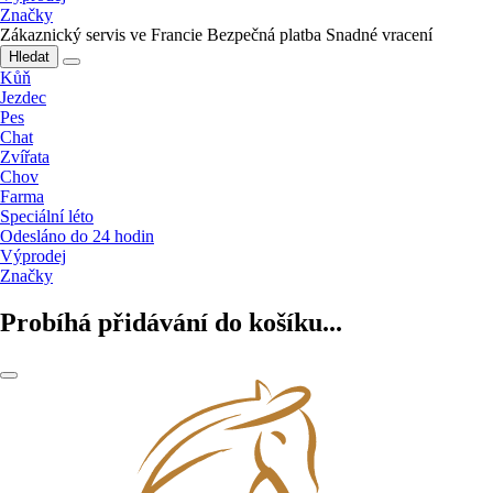
Značky
Zákaznický servis ve Francie
Bezpečná platba
Snadné vracení
Hledat
Kůň
Jezdec
Pes
Chat
Zvířata
Chov
Farma
Speciální léto
Odesláno do 24 hodin
Výprodej
Značky
Probíhá přidávání do košíku...