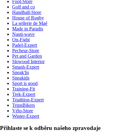
Foot-Store
Golf and co
Handball-Store
House of Rugby
La sellerie de Maé
Made in Paradis
Nauti-wave
On-Fight
Padel-Expert
Pecheur-Store
Pet and Garden
Slowood Interior
Smash-Expert
Sneak'In
Sneakids
Sport is good
Training-Fit
Trek-Expert
Triathlon-Expert
TripnBikers
Vélo-Store
Winter-Expert
Přihlaste se k odběru našeho zpravodaje