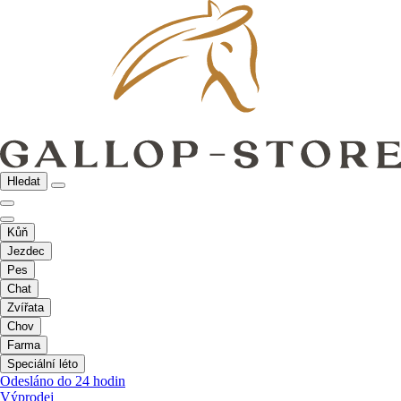
Hledat
Kůň
Jezdec
Pes
Chat
Zvířata
Chov
Farma
Speciální léto
Odesláno do 24 hodin
Výprodej