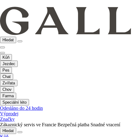
Hledat
Kůň
Jezdec
Pes
Chat
Zvířata
Chov
Farma
Speciální léto
Odesláno do 24 hodin
Výprodej
Značky
Zákaznický servis ve Francie
Bezpečná platba
Snadné vracení
Hledat
Kůň