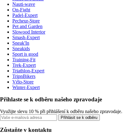
Nauti-wave
On-Fight
Padel-Expert
Pecheur-Store
Pet and Garden
Slowood Interior
Smash-Expert
Sneak'In
Sneakids
Sport is good
Training-Fit
Trek-Expert
Triathlon-Expert
TripnBikers
Vélo-Store
Winter-Expert
Přihlaste se k odběru našeho zpravodaje
Využijte slevu 10 % při přihlášení k odběru našeho zpravodaje.
Přihlásit se k odběru
Zůstaňte v kontaktu