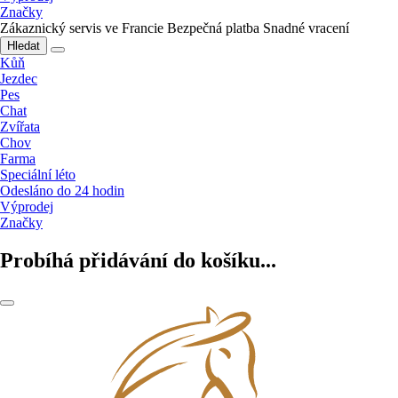
Značky
Zákaznický servis ve Francie
Bezpečná platba
Snadné vracení
Hledat
Kůň
Jezdec
Pes
Chat
Zvířata
Chov
Farma
Speciální léto
Odesláno do 24 hodin
Výprodej
Značky
Probíhá přidávání do košíku...