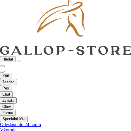
Hledat
Kůň
Jezdec
Pes
Chat
Zvířata
Chov
Farma
Speciální léto
Odesláno do 24 hodin
Výprodej