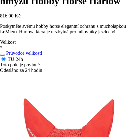
hmyzu Hobby Horse Harlow
816,00 Kč
Poskytněte svému hobby horse elegantní ochranu s mucholapkou
LeMieux Harlow, která je nezbytná pro milovníky jezdectví.
Velikost
*
Průvodce velikostí
TU
24h
Toto pole je povinné
Odesláno za 24 hodin