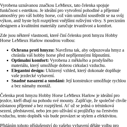
Vyrobena uznávanou značkou LeMieux, tato čelenka spojuje
funkčnost s estetikou. Je ideální pro vytvoření pohodlné a příjemné
atmosféry pro váš hobby horse, což vám umožní soustředit se na svůj
výkon, aniž byste byli rozptýleni vnějšími rušivými vlivy. S precizním
designem a kvalitními materiály zaručuje trvanlivost a komfort.
Zde jsou některé vlastnosti, které činí čelenku proti hmyzu Hobby
Horse LeMieux Harlow moudrou volbou:
Ochrana proti hmyzu:
Navržena tak, aby odpuzovala hmyz a
chránila váš hobby horse před nepříjemnými štípnutími.
Optimalní komfort:
Vyrobena z měkkého a prodyšného
materiálu, který umožňuje dobrou cirkulaci vzduchu.
Elegantní design:
Uklizený vzhled, který dokonale doplňuje
vaše jezdecké vybavení.
Snadné nasazení a sundání:
Její konstrukce umožňuje rychlou
a bez námahy montáž.
Čelenka proti hmyzu Hobby Horse LeMieux Harlow je ideální pro
jezdce, kteří dbají na pohodu své mounty. Zajišťuje, že společné chvíle
zůstanou příjemné a bez rozptýlení. Ať už se jedná o tréninková
sezení, představení, nebo jen pro užívání si projížďky na čerstvém
vzduchu, tento doplněk vás bude provázet se stylem a efektivitou.
Přidáním tohoto příslušenství do vašeho vybavení děláte volbu pro