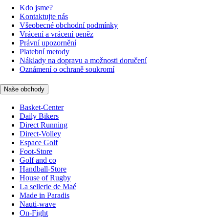
Kdo jsme?
Kontaktujte nás
Všeobecné obchodní podmínky
Vrácení a vrácení peněz
Právní upozornění
Platební metody
Náklady na dopravu a možnosti doručení
Oznámení o ochraně soukromí
Naše obchody
Basket-Center
Daily Bikers
Direct Running
Direct-Volley
Espace Golf
Foot-Store
Golf and co
Handball-Store
House of Rugby
La sellerie de Maé
Made in Paradis
Nauti-wave
On-Fight