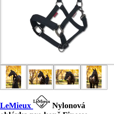
LeMieux
Nylonová