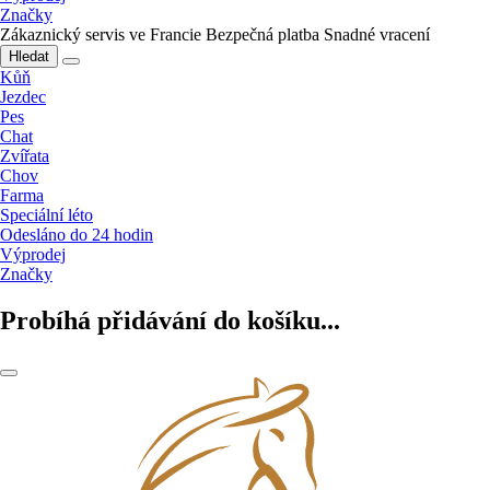
Značky
Zákaznický servis ve Francie
Bezpečná platba
Snadné vracení
Hledat
Kůň
Jezdec
Pes
Chat
Zvířata
Chov
Farma
Speciální léto
Odesláno do 24 hodin
Výprodej
Značky
Probíhá přidávání do košíku...