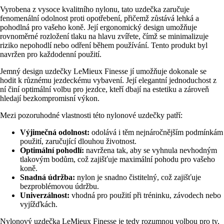
Vyrobena z vysoce kvalitního nylonu, tato uzdečka zaručuje
fenomenální odolnost proti opotřebení, přičemž zůstává lehká a
pohodlná pro vašeho koně. Její ergonomický design umožňuje
rovnoměrné rozložení tlaku na hlavu zvířete, čímž se minimalizuje
riziko nepohodlí nebo odření během používání. Tento produkt byl
navržen pro každodenní použití.
Jemný design uzdečky LeMieux Finesse jí umožňuje dokonale se
hodit k různému jezdeckému vybavení. Její elegantní jednoduchost z
ní činí optimální volbu pro jezdce, kteří dbají na estetiku a zároveň
hledají bezkompromisní výkon.
Mezi pozoruhodné vlastnosti této nylonové uzdečky patří:
Výjimečná odolnost:
odolává i těm nejnáročnějším podmínkám
použití, zaručující dlouhou životnost.
Optimální pohodlí:
navržena tak, aby se vyhnula nevhodným
tlakovým bodům, což zajišťuje maximální pohodu pro vašeho
koně.
Snadná údržba:
nylon je snadno čistitelný, což zajišťuje
bezproblémovou údržbu.
Univerzálnost:
vhodná pro použití při tréninku, závodech nebo
vyjížďkách.
Nylonový uzdečka LeMieux Finesse je tedy rozumnou volbou pro ty,