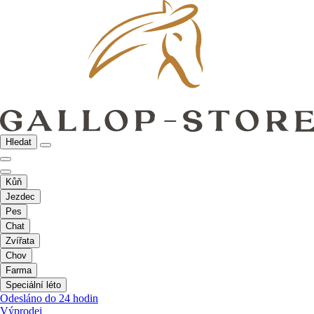
Hledat
Kůň
Jezdec
Pes
Chat
Zvířata
Chov
Farma
Speciální léto
Odesláno do 24 hodin
Výprodej