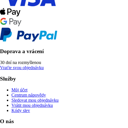
Doprava a vrácení
30 dní na rozmyšlenou
Vraťte svou objednávku
Služby
Můj účet
Centrum nápovědy
Sledovat mou objednávku
Vrátit mou objednávku
Kódy slev
O nás