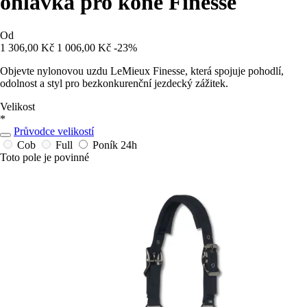
ohlávka pro koně Finesse
Od
1 306,00 Kč
1 006,00 Kč
-23%
Objevte nylonovou uzdu LeMieux Finesse, která spojuje pohodlí,
odolnost a styl pro bezkonkurenční jezdecký zážitek.
Velikost
*
Průvodce velikostí
Cob
Full
Poník
24h
Toto pole je povinné