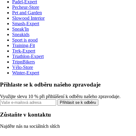
Padel-Expert
Pecheur-Store
Pet and Garden
Slowood Interior
Smash-Expert
Sneak'In
Sneakids
Sport is good
Training-Fit
Trek-Expert
Triathlon-Expert
TripnBikers
Vélo-Store
Winter-Expert
Přihlaste se k odběru našeho zpravodaje
Využijte slevu 10 % při přihlášení k odběru našeho zpravodaje.
Přihlásit se k odběru
Zůstaňte v kontaktu
Najděte nás na sociálních sítích