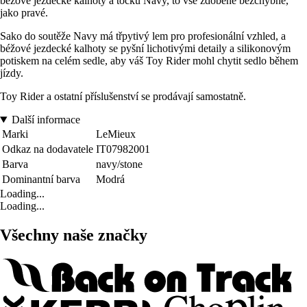
béžové jezdecké kalhoty a točku Navy, to vše zdobené bezchybně,
jako pravé.
Sako do soutěže Navy má třpytivý lem pro profesionální vzhled, a
béžové jezdecké kalhoty se pyšní lichotivými detaily a silikonovým
potiskem na celém sedle, aby váš Toy Rider mohl chytit sedlo během
jízdy.
Toy Rider a ostatní příslušenství se prodávají samostatně.
Další informace
Marki
LeMieux
Odkaz na dodavatele
IT07982001
Barva
navy/stone
Dominantní barva
Modrá
Loading...
Loading...
Všechny naše značky