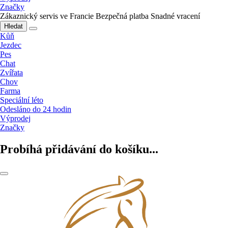
Značky
Zákaznický servis ve Francie
Bezpečná platba
Snadné vracení
Hledat
Kůň
Jezdec
Pes
Chat
Zvířata
Chov
Farma
Speciální léto
Odesláno do 24 hodin
Výprodej
Značky
Probíhá přidávání do košíku...