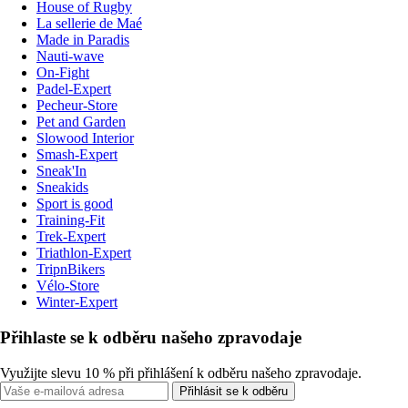
House of Rugby
La sellerie de Maé
Made in Paradis
Nauti-wave
On-Fight
Padel-Expert
Pecheur-Store
Pet and Garden
Slowood Interior
Smash-Expert
Sneak'In
Sneakids
Sport is good
Training-Fit
Trek-Expert
Triathlon-Expert
TripnBikers
Vélo-Store
Winter-Expert
Přihlaste se k odběru našeho zpravodaje
Využijte slevu 10 % při přihlášení k odběru našeho zpravodaje.
Přihlásit se k odběru