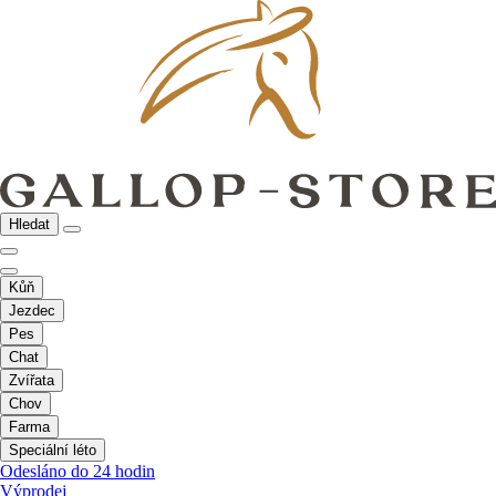
Hledat
Kůň
Jezdec
Pes
Chat
Zvířata
Chov
Farma
Speciální léto
Odesláno do 24 hodin
Výprodej