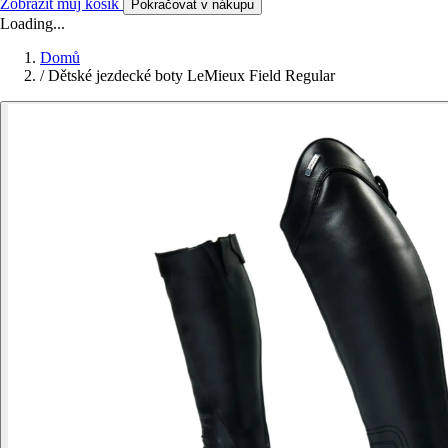
Zobrazit můj košík
Pokračovat v nákupu
Loading...
Domů
/
Dětské jezdecké boty LeMieux Field Regular