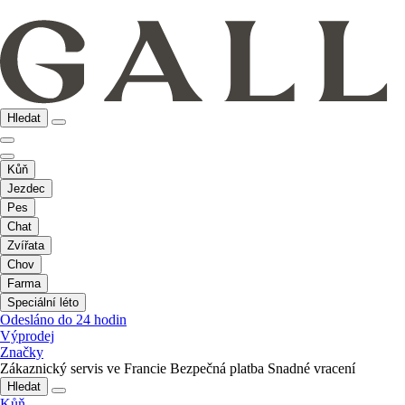
Hledat
Kůň
Jezdec
Pes
Chat
Zvířata
Chov
Farma
Speciální léto
Odesláno do 24 hodin
Výprodej
Značky
Zákaznický servis ve Francie
Bezpečná platba
Snadné vracení
Hledat
Kůň