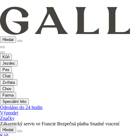
Hledat
Kůň
Jezdec
Pes
Chat
Zvířata
Chov
Farma
Speciální léto
Odesláno do 24 hodin
Výprodej
Značky
Zákaznický servis ve Francie
Bezpečná platba
Snadné vracení
Hledat
Kůň