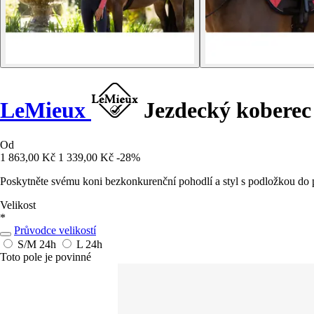
LeMieux
Jezdecký koberec
Od
1 863,00 Kč
1 339,00 Kč
-28%
Poskytněte svému koni bezkonkurenční pohodlí a styl s podložkou d
Velikost
*
Průvodce velikostí
S/M
24h
L
24h
Toto pole je povinné