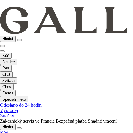
Hledat
Kůň
Jezdec
Pes
Chat
Zvířata
Chov
Farma
Speciální léto
Odesláno do 24 hodin
Výprodej
Značky
Zákaznický servis ve Francie
Bezpečná platba
Snadné vracení
Hledat
Kůň