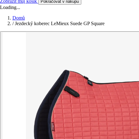
Zobrazit můj košík
Pokračovat v nákupu
Loading...
Domů
/
Jezdecký koberec LeMieux Suede GP Square