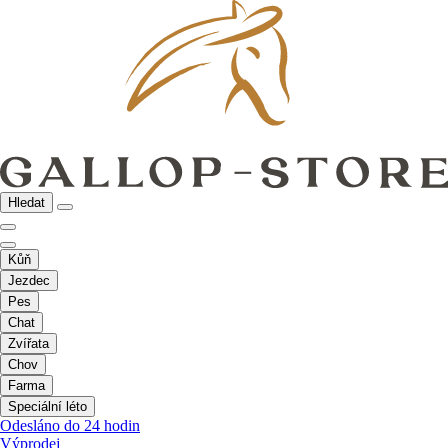
Hledat
Kůň
Jezdec
Pes
Chat
Zvířata
Chov
Farma
Speciální léto
Odesláno do 24 hodin
Výprodej