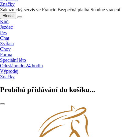
Značky
Zákaznický servis ve Francie
Bezpečná platba
Snadné vracení
Hledat
Kůň
Jezdec
Pes
Chat
Zvířata
Chov
Farma
Speciální léto
Odesláno do 24 hodin
Výprodej
Značky
Probíhá přidávání do košíku...