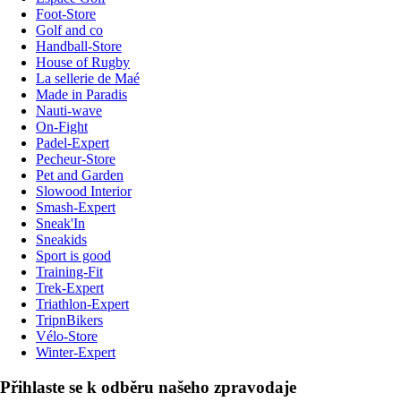
Foot-Store
Golf and co
Handball-Store
House of Rugby
La sellerie de Maé
Made in Paradis
Nauti-wave
On-Fight
Padel-Expert
Pecheur-Store
Pet and Garden
Slowood Interior
Smash-Expert
Sneak'In
Sneakids
Sport is good
Training-Fit
Trek-Expert
Triathlon-Expert
TripnBikers
Vélo-Store
Winter-Expert
Přihlaste se k odběru našeho zpravodaje