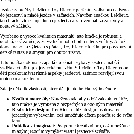
Jezdecký hračky LeMieux Toy Rider je perfektní volba pro nadšence
do jezdectví a mladé jezdce v začátcích. Navržen značkou LeMieux,
tato hračka ztělesňuje ducha jezdectví a zároveň nabízí zábavný a
poutavý zážitek.
Vyrobeno z vysoce kvalitních materiálů, tato hračka je robustní a
odolná, což zaručuje, že vydrží mnoho hodin intenzivní hry. Ať už
doma, nebo na výletech s přáteli, Toy Rider je ideální pro povzbuzení
dětské fantazie a smyslu pro dobrodružství.
Tato hračka dokonale zapadá do tématu výbavy jezdce a nabízí
vzdělávací přístup k jezdeckému světu. S LeMieux Toy Rider mohou
děti prozkoumávat různé aspekty jezdectví, zatímco rozvíjejí svou
motoriku a kreativitu.
Zde je několik vlastností, které dělají tuto hračku výjimečnou:
Kvalitní materiály:
Navrženo tak, aby odolávalo aktivní hře,
tato hračka je vyrobena z bezpečných a odolných materiálů.
Realistický design:
Toy Rider nabízí design inspirovaný
jezdeckým vybavením, což umožňuje dětem ponořit se do světa
koní.
Pobídka k imaginaci:
Podporuje kreativní hru, což umožňuje
mladým jezdcům vymýšlet vlastní jezdecké scénáře.