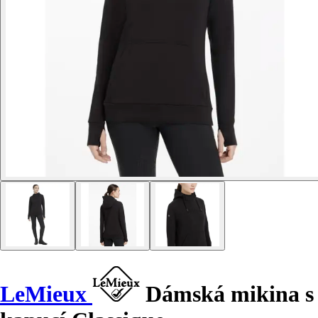
LeMieux
Dámská mikina s