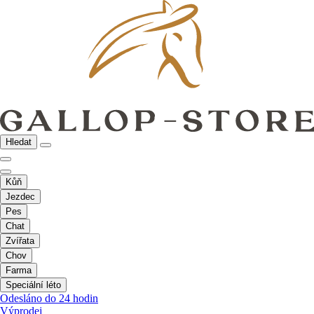
Hledat
Kůň
Jezdec
Pes
Chat
Zvířata
Chov
Farma
Speciální léto
Odesláno do 24 hodin
Výprodej