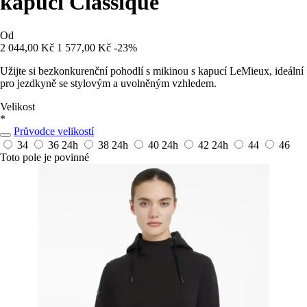
kapucí Classique
Od
2 044,00 Kč
1 577,00 Kč
-23%
Užijte si bezkonkurenční pohodlí s mikinou s kapucí LeMieux, ideální
pro jezdkyně se stylovým a uvolněným vzhledem.
Velikost
*
Průvodce velikostí
34
36
24h
38
24h
40
24h
42
24h
44
46
Toto pole je povinné