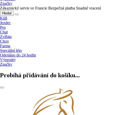
Značky
Zákaznický servis ve Francie
Bezpečná platba
Snadné vracení
Hledat
Kůň
Jezdec
Pes
Chat
Zvířata
Chov
Farma
Speciální léto
Odesláno do 24 hodin
Výprodej
Značky
Probíhá přidávání do košíku...