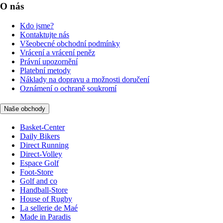
O nás
Kdo jsme?
Kontaktujte nás
Všeobecné obchodní podmínky
Vrácení a vrácení peněz
Právní upozornění
Platební metody
Náklady na dopravu a možnosti doručení
Oznámení o ochraně soukromí
Naše obchody
Basket-Center
Daily Bikers
Direct Running
Direct-Volley
Espace Golf
Foot-Store
Golf and co
Handball-Store
House of Rugby
La sellerie de Maé
Made in Paradis