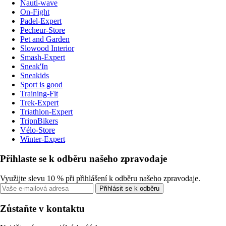
Nauti-wave
On-Fight
Padel-Expert
Pecheur-Store
Pet and Garden
Slowood Interior
Smash-Expert
Sneak'In
Sneakids
Sport is good
Training-Fit
Trek-Expert
Triathlon-Expert
TripnBikers
Vélo-Store
Winter-Expert
Přihlaste se k odběru našeho zpravodaje
Využijte slevu 10 % při přihlášení k odběru našeho zpravodaje.
Přihlásit se k odběru
Zůstaňte v kontaktu