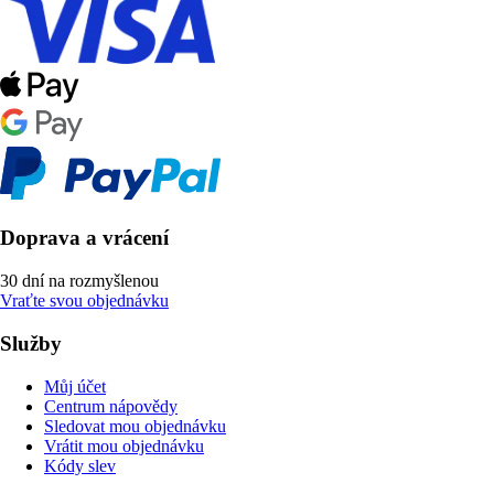
Doprava a vrácení
30 dní na rozmyšlenou
Vraťte svou objednávku
Služby
Můj účet
Centrum nápovědy
Sledovat mou objednávku
Vrátit mou objednávku
Kódy slev