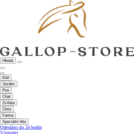
Hledat
Kůň
Jezdec
Pes
Chat
Zvířata
Chov
Farma
Speciální léto
Odesláno do 24 hodin
Výprodej