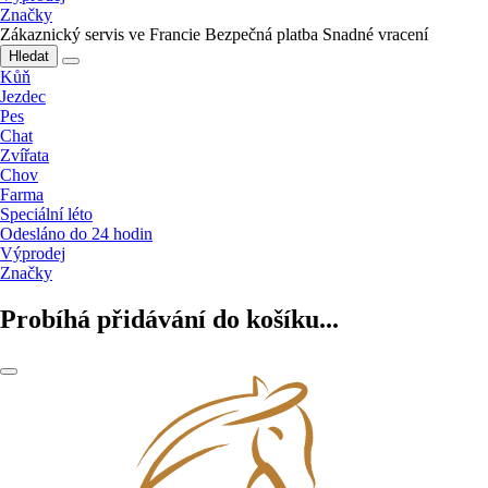
Značky
Zákaznický servis ve Francie
Bezpečná platba
Snadné vracení
Hledat
Kůň
Jezdec
Pes
Chat
Zvířata
Chov
Farma
Speciální léto
Odesláno do 24 hodin
Výprodej
Značky
Probíhá přidávání do košíku...