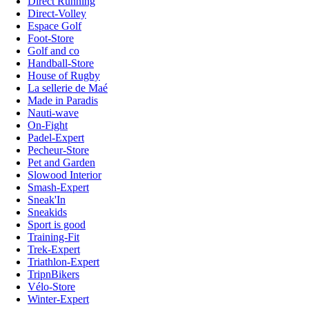
Direct Running
Direct-Volley
Espace Golf
Foot-Store
Golf and co
Handball-Store
House of Rugby
La sellerie de Maé
Made in Paradis
Nauti-wave
On-Fight
Padel-Expert
Pecheur-Store
Pet and Garden
Slowood Interior
Smash-Expert
Sneak'In
Sneakids
Sport is good
Training-Fit
Trek-Expert
Triathlon-Expert
TripnBikers
Vélo-Store
Winter-Expert