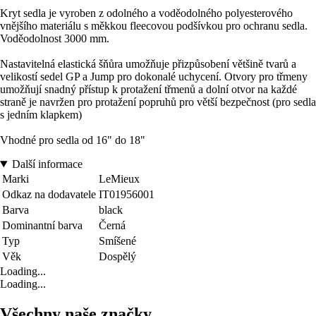
Kryt sedla je vyroben z odolného a voděodolného polyesterového
vnějšího materiálu s měkkou fleecovou podšívkou pro ochranu sedla.
Voděodolnost 3000 mm.
Nastavitelná elastická šňůra umožňuje přizpůsobení většině tvarů a
velikostí sedel GP a Jump pro dokonalé uchycení. Otvory pro třmeny
umožňují snadný přístup k protažení třmenů a dolní otvor na každé
straně je navržen pro protažení popruhů pro větší bezpečnost (pro sedla
s jedním klapkem)
Vhodné pro sedla od 16" do 18"
Další informace
Marki
LeMieux
Odkaz na dodavatele
IT01956001
Barva
black
Dominantní barva
Černá
Typ
Smíšené
Věk
Dospělý
Loading...
Loading...
Všechny naše značky