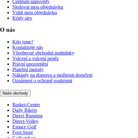
Centrum nápovědy
Sledovat mou objednávku
Vrátit mou objednávku
Kódy slev
O nás
Kdo jsme?
Kontaktujte nás
Všeobecné obchodní podmínky
Vrácení a vrácení peněz
Právní upozornění
Platební metody
Náklady na dopravu a možnosti doručení
Oznámení o ochraně soukromí
Naše obchody
Basket-Center
Daily Bikers
Direct Running
Direct-Volley
Espace Golf
Foot-Store
Golf and co