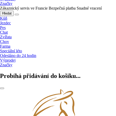
Značky
Zákaznický servis ve Francie
Bezpečná platba
Snadné vracení
Hledat
Kůň
Jezdec
Pes
Chat
Zvířata
Chov
Farma
Speciální léto
Odesláno do 24 hodin
Výprodej
Značky
Probíhá přidávání do košíku...