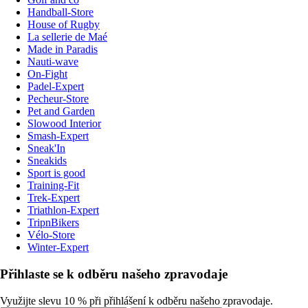
Handball-Store
House of Rugby
La sellerie de Maé
Made in Paradis
Nauti-wave
On-Fight
Padel-Expert
Pecheur-Store
Pet and Garden
Slowood Interior
Smash-Expert
Sneak'In
Sneakids
Sport is good
Training-Fit
Trek-Expert
Triathlon-Expert
TripnBikers
Vélo-Store
Winter-Expert
Přihlaste se k odběru našeho zpravodaje
Využijte slevu 10 % při přihlášení k odběru našeho zpravodaje.