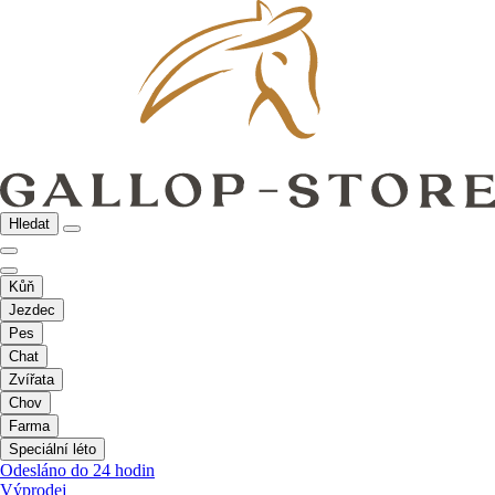
Hledat
Kůň
Jezdec
Pes
Chat
Zvířata
Chov
Farma
Speciální léto
Odesláno do 24 hodin
Výprodej