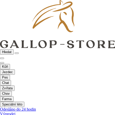
Hledat
Kůň
Jezdec
Pes
Chat
Zvířata
Chov
Farma
Speciální léto
Odesláno do 24 hodin
Výprodej