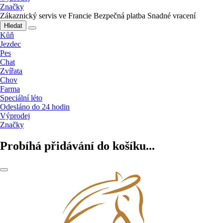
Značky
Zákaznický servis ve Francie
Bezpečná platba
Snadné vracení
Hledat
Kůň
Jezdec
Pes
Chat
Zvířata
Chov
Farma
Speciální léto
Odesláno do 24 hodin
Výprodej
Značky
Probíhá přidávání do košíku...