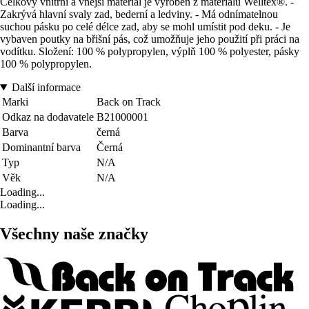
Celkový vnitřní a vnější materiál je vyroben z materiálu Welltex®. -
Zakrývá hlavní svaly zad, bederní a ledviny. - Má odnímatelnou
suchou pásku po celé délce zad, aby se mohl umístit pod deku. - Je
vybaven poutky na břišní pás, což umožňuje jeho použití při práci na
vodítku. Složení: 100 % polypropylen, výplň 100 % polyester, pásky
100 % polypropylen.
Další informace
Marki
Back on Track
Odkaz na dodavatele
B21000001
Barva
černá
Dominantní barva
Černá
Typ
N/A
Věk
N/A
Loading...
Loading...
Všechny naše značky