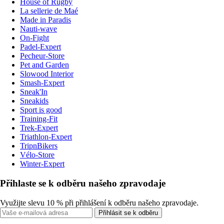
House of Rugby
La sellerie de Maé
Made in Paradis
Nauti-wave
On-Fight
Padel-Expert
Pecheur-Store
Pet and Garden
Slowood Interior
Smash-Expert
Sneak'In
Sneakids
Sport is good
Training-Fit
Trek-Expert
Triathlon-Expert
TripnBikers
Vélo-Store
Winter-Expert
Přihlaste se k odběru našeho zpravodaje
Využijte slevu 10 % při přihlášení k odběru našeho zpravodaje.
Přihlásit se k odběru