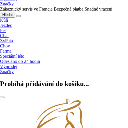
Značky
Zákaznický servis ve Francie
Bezpečná platba
Snadné vracení
Hledat
Kůň
Jezdec
Pes
Chat
Zvířata
Chov
Farma
Speciální léto
Odesláno do 24 hodin
Výprodej
Značky
Probíhá přidávání do košíku...