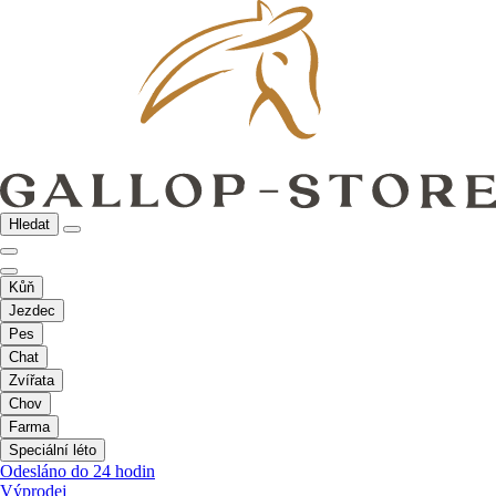
Hledat
Kůň
Jezdec
Pes
Chat
Zvířata
Chov
Farma
Speciální léto
Odesláno do 24 hodin
Výprodej