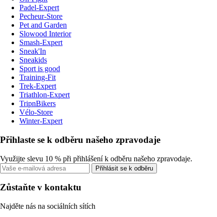
Padel-Expert
Pecheur-Store
Pet and Garden
Slowood Interior
Smash-Expert
Sneak'In
Sneakids
Sport is good
Training-Fit
Trek-Expert
Triathlon-Expert
TripnBikers
Vélo-Store
Winter-Expert
Přihlaste se k odběru našeho zpravodaje
Využijte slevu 10 % při přihlášení k odběru našeho zpravodaje.
Přihlásit se k odběru
Zůstaňte v kontaktu
Najděte nás na sociálních sítích