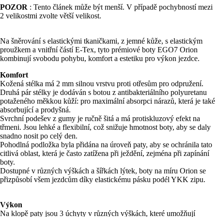
POZOR
: Tento článek může být menší. V případě pochybností mezi
2 velikostmi zvolte větší velikost.
Na šněrování s elastickými tkaničkami, z jemné kůže, s elastickým
proužkem a vnitřní částí E-Tex, tyto prémiové boty EGO7 Orion
kombinují svobodu pohybu, komfort a estetiku pro výkon jezdce.
Komfort
Kožená stélka má 2 mm silnou vrstvu proti otřesům pro odpružení.
Druhá pár stélky je dodáván s botou z antibakteriálního polyuretanu
potaženého měkkou kůží: pro maximální absorpci nárazů, která je také
absorbující a prodyšná.
Svrchní podešev z gumy je ručně šitá a má protiskluzový efekt na
třmeni. Jsou lehké a flexibilní, což snižuje hmotnost boty, aby se daly
snadno nosit po celý den.
Pohodlná podložka byla přidána na úroveň paty, aby se ochránila tato
citlivá oblast, která je často zatížena při ježdění, zejména při zapínání
boty.
Dostupné v různých výškách a šířkách lýtek, boty na míru Orion se
přizpůsobí všem jezdcům díky elastickému pásku podél YKK zipu.
Výkon
Na klopě paty jsou 3 úchyty v různých výškách, které umožňují