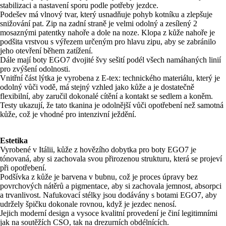
stabilizaci a nastavení sporu podle potřeby jezdce.
Podešev má vlnový tvar, který usnadňuje pohyb kotníku a zlepšuje
snižování pat. Zip na zadní straně je velmi odolný a zesílený 2
mosaznými patentky nahoře a dole na noze. Klopa z kůže nahoře je
podšita vrstvou s výřezem určeným pro hlavu zipu, aby se zabránilo
jeho otevření během zatížení.
Dále mají boty EGO7 dvojité švy sešití podél všech namáhaných linií
pro zvýšení odolnosti.
Vnitřní část lýtka je vyrobena z E-tex: technického materiálu, který je
odolný vůči vodě, má stejný vzhled jako kůže a je dostatečně
flexibilní, aby zaručil dokonalé cítění a kontakt se sedlem a koněm.
Testy ukazují, že tato tkanina je odolnější vůči opotřebení než samotná
kůže, což je vhodné pro intenzivní ježdění.
Estetika
Vyrobené v Itálii, kůže z hovězího dobytka pro boty EGO7 je
tónovaná, aby si zachovala svou přirozenou strukturu, která se projeví
při opotřebení.
Podšívka z kůže je barvena v bubnu, což je proces úpravy bez
povrchových nátěrů a pigmentace, aby si zachovala jemnost, absorpci
a trvanlivost. Nafukovací stélky jsou dodávány s botami EGO7, aby
udržely špičku dokonale rovnou, když je jezdec nenosí.
Jejich moderní design a vysoce kvalitní provedení je činí legitimními
jak na soutěžích CSO, tak na drezurních obdélnících.