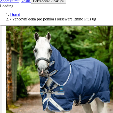
Zobrazit můj košík
Pokračovat v nákupu
Loading...
Domů
/
Venčovní deka pro poníka Horseware Rhino Plus 0g