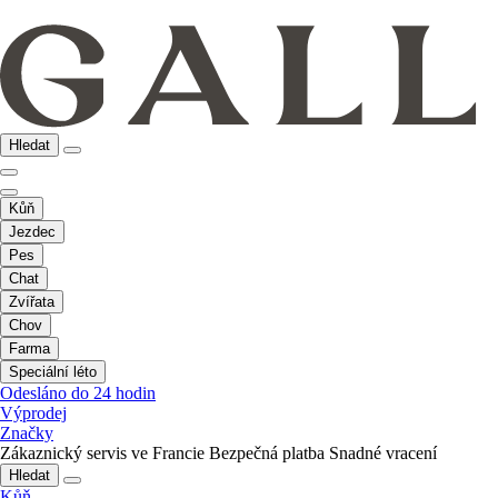
Hledat
Kůň
Jezdec
Pes
Chat
Zvířata
Chov
Farma
Speciální léto
Odesláno do 24 hodin
Výprodej
Značky
Zákaznický servis ve Francie
Bezpečná platba
Snadné vracení
Hledat
Kůň