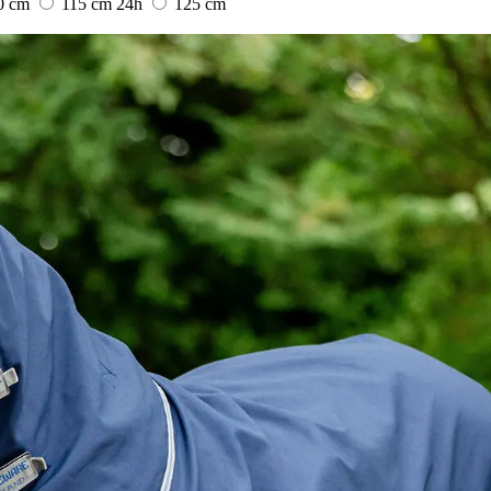
0 cm
115 cm
24h
125 cm