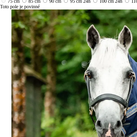
75 cm
85 cm
90 cm
95 cm
24h
100 cm
24h
11
Toto pole je povinné