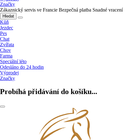
Značky
Zákaznický servis ve Francie
Bezpečná platba
Snadné vracení
Hledat
Kůň
Jezdec
Pes
Chat
Zvířata
Chov
Farma
Speciální léto
Odesláno do 24 hodin
Výprodej
Značky
Probíhá přidávání do košíku...