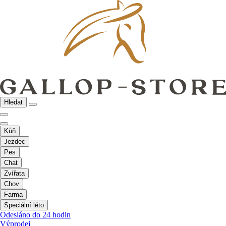
Hledat
Kůň
Jezdec
Pes
Chat
Zvířata
Chov
Farma
Speciální léto
Odesláno do 24 hodin
Výprodej