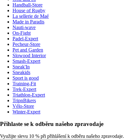
Handball-Store
House of Rugby
La sellerie de Maé
Made in Paradis
Nauti-wave
On-Fight
Padel-Expert
Pecheur-Store
Pet and Garden
Slowood Interior
Smash-Expert
Sneak'In
Sneakids
Sport is good
Training-Fit
Trek-Expert
Triathlon-Expert
TripnBikers
Vélo-Store
Winter-Expert
Přihlaste se k odběru našeho zpravodaje
Využijte slevu 10 % při přihlášení k odběru našeho zpravodaje.