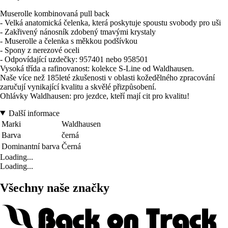
Muserolle kombinovaná pull back
- Velká anatomická čelenka, která poskytuje spoustu svobody pro uši
- Zakřivený nánosník zdobený tmavými krystaly
- Muserolle a čelenka s měkkou podšívkou
- Spony z nerezové oceli
- Odpovídající uzdečky: 957401 nebo 958501
Vysoká třída a rafinovanost: kolekce S-Line od Waldhausen.
Naše více než 185leté zkušenosti v oblasti kožedělného zpracování
zaručují vynikající kvalitu a skvělé přizpůsobení.
Ohlávky Waldhausen: pro jezdce, kteří mají cit pro kvalitu!
Další informace
Marki
Waldhausen
Barva
černá
Dominantní barva
Černá
Loading...
Loading...
Všechny naše značky