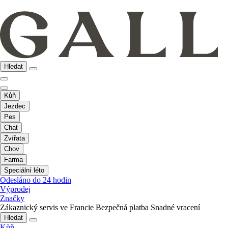
Hledat
Kůň
Jezdec
Pes
Chat
Zvířata
Chov
Farma
Speciální léto
Odesláno do 24 hodin
Výprodej
Značky
Zákaznický servis ve Francie
Bezpečná platba
Snadné vracení
Hledat
Kůň