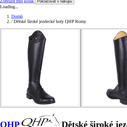
Zobrazit můj košík
Pokračovat v nákupu
Loading...
Domů
/
Dětské široké jezdecké boty QHP Romy
QHP
Dětské široké je