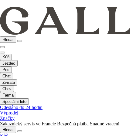
Hledat
Kůň
Jezdec
Pes
Chat
Zvířata
Chov
Farma
Speciální léto
Odesláno do 24 hodin
Výprodej
Značky
Zákaznický servis ve Francie
Bezpečná platba
Snadné vracení
Hledat
Kůň