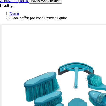
Zobrazit můj košík
Pokračovat v nákupu
Loading...
Domů
/
Sada potřeb pro koně Premier Equine