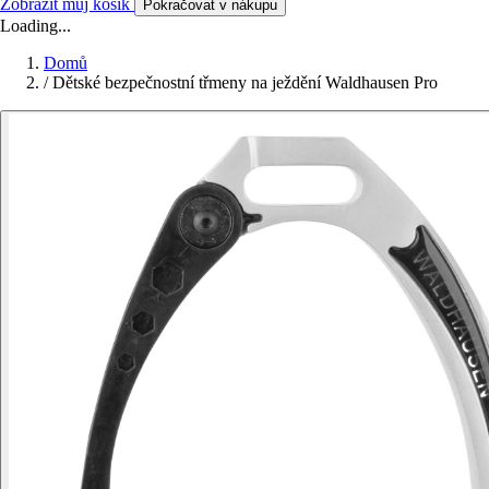
Zobrazit můj košík
Pokračovat v nákupu
Loading...
Domů
/
Dětské bezpečnostní třmeny na ježdění Waldhausen Pro