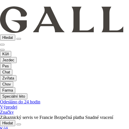
Hledat
Kůň
Jezdec
Pes
Chat
Zvířata
Chov
Farma
Speciální léto
Odesláno do 24 hodin
Výprodej
Značky
Zákaznický servis ve Francie
Bezpečná platba
Snadné vracení
Hledat
Kůň