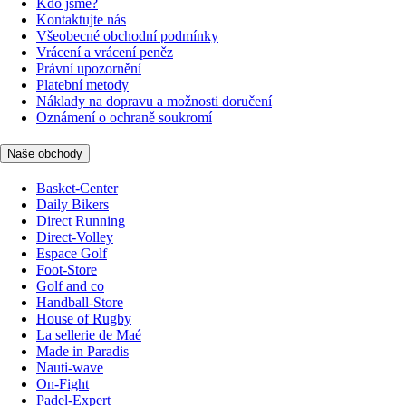
Kdo jsme?
Kontaktujte nás
Všeobecné obchodní podmínky
Vrácení a vrácení peněz
Právní upozornění
Platební metody
Náklady na dopravu a možnosti doručení
Oznámení o ochraně soukromí
Naše obchody
Basket-Center
Daily Bikers
Direct Running
Direct-Volley
Espace Golf
Foot-Store
Golf and co
Handball-Store
House of Rugby
La sellerie de Maé
Made in Paradis
Nauti-wave
On-Fight
Padel-Expert