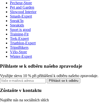
Pecheur-Store
Pet and Garden
Slowood Interior
Smash-Expert
Sneak'In
Sneakids
Sport is good
Training-Fit
Trek-Expert
Triathlon-Expert
TripnBikers
Vélo-Store
Winter-Expert
Přihlaste se k odběru našeho zpravodaje
Využijte slevu 10 % při přihlášení k odběru našeho zpravodaje.
Přihlásit se k odběru
Zůstaňte v kontaktu
Najděte nás na sociálních sítích