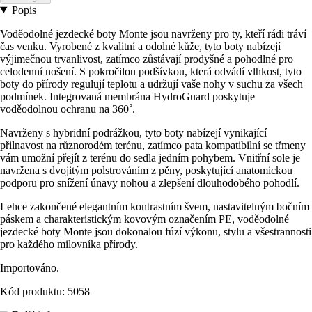
Popis
Voděodolné jezdecké boty Monte jsou navrženy pro ty, kteří rádi tráví
čas venku. Vyrobené z kvalitní a odolné kůže, tyto boty nabízejí
výjimečnou trvanlivost, zatímco zůstávají prodyšné a pohodlné pro
celodenní nošení. S pokročilou podšívkou, která odvádí vlhkost, tyto
boty do přírody regulují teplotu a udržují vaše nohy v suchu za všech
podmínek. Integrovaná membrána HydroGuard poskytuje
voděodolnou ochranu na 360˚.
Navrženy s hybridní podrážkou, tyto boty nabízejí vynikající
přilnavost na různorodém terénu, zatímco pata kompatibilní se třmeny
vám umožní přejít z terénu do sedla jedním pohybem. Vnitřní sole je
navržena s dvojitým polstrováním z pěny, poskytující anatomickou
podporu pro snížení únavy nohou a zlepšení dlouhodobého pohodlí.
Lehce zakončené elegantním kontrastním švem, nastavitelným bočním
páskem a charakteristickým kovovým označením PE, voděodolné
jezdecké boty Monte jsou dokonalou fúzí výkonu, stylu a všestrannosti
pro každého milovníka přírody.
Importováno.
Kód produktu: 5058