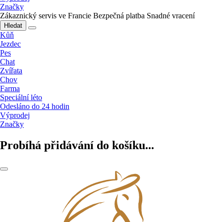
Značky
Zákaznický servis ve Francie
Bezpečná platba
Snadné vracení
Hledat
Kůň
Jezdec
Pes
Chat
Zvířata
Chov
Farma
Speciální léto
Odesláno do 24 hodin
Výprodej
Značky
Probíhá přidávání do košíku...