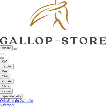
Hledat
Kůň
Jezdec
Pes
Chat
Zvířata
Chov
Farma
Speciální léto
Odesláno do 24 hodin
Výprodej