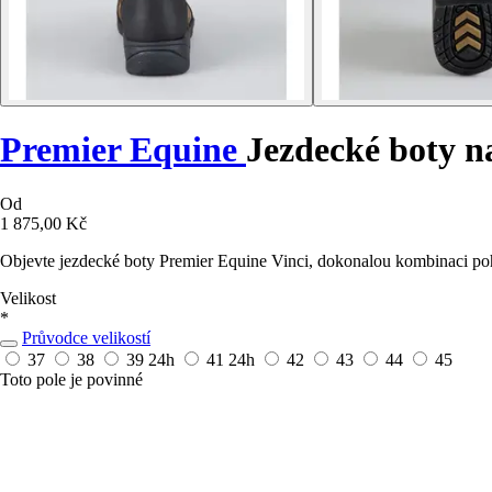
Premier Equine
Jezdecké boty na
Od
1 875,00 Kč
Objevte jezdecké boty Premier Equine Vinci, dokonalou kombinaci poho
Velikost
*
Průvodce velikostí
37
38
39
24h
41
24h
42
43
44
45
Toto pole je povinné