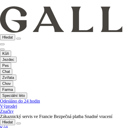
Hledat
Kůň
Jezdec
Pes
Chat
Zvířata
Chov
Farma
Speciální léto
Odesláno do 24 hodin
Výprodej
Značky
Zákaznický servis ve Francie
Bezpečná platba
Snadné vracení
Hledat
Kůň