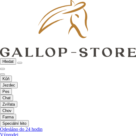
Hledat
Kůň
Jezdec
Pes
Chat
Zvířata
Chov
Farma
Speciální léto
Odesláno do 24 hodin
Výprodej