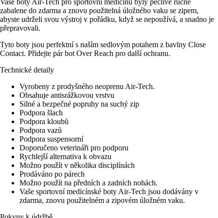
Vaše boty Air-Tech pro sportovní medicínu byly pečlivě ručně
zabalene do zdarma a znovu použitelná úložného vaku se zipem,
abyste udrželi svou výstroj v pořádku, když se nepoužívá, a snadno je
přepravovali.
Tyto boty jsou perfektní s naším sedlovým potahem z bavlny Close
Contact. Přidejte pár bot Over Reach pro další ochranu.
Technické detaily
Vyrobeny z prodyšného neoprenu Air-Tech.
Obsahuje antisrážkovou vrstvu
Silné a bezpečné popruhy na suchý zip
Podpora šlach
Podpora kloubů
Podpora vazů
Podpora suspensorní
Doporučeno veterináři pro podporu
Rychlejší alternativa k obvazu
Možno použít v několika disciplínách
Prodáváno po párech
Možno použít na předních a zadních nohách.
Vaše sportovní medicínské boty Air-Tech jsou dodávány v
zdarma, znovu použitelném a zipovém úložném vaku.
Pokyny k údržbě