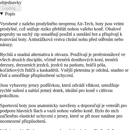
objednavky
Loading...
Popis
Vyrobené z našeho prodyšného neoprenu Air-Tech, boty jsou velmi
prodyšné, což snižuje riziko přehřátí nohou vašeho koně. Obalové
popruhy na suchý zip usnadňují použití a sundání bot a přispívají k
tvarování boty. Antisrážková vrstva chrání nohu před odřením nebo
nárazy.
Rychlá a snadná alternativa k obvazu. Používají je profesionálové ve
všech druzích disciplín, včetně trenérů dostihových koní, trenérů
drezury, drezurních jezdců, jezdců na parkuru, hráčů póla,
kočárkových řidičů a kaskadérů. Vnější pletenina je odolná, snadno se
čistí a umožňuje přizpůsobené uchycení.
Jsou vybaveny jersey podšívkou, která odvádí vlhkost, umožňuje
rychlé sušení a nabízí jemný dotek, ideální pro koně s citlivou
pokožkou.
Sportovní boty jsou anatomicky navrženy a doporučují je veteráři pro
podporu hlavních šlach a vazů nohou vašeho koně. Bylo do nich
začleněno elastické uchycení z jersey, které se při noze natáhne pro
neomezené přizpůsobení.