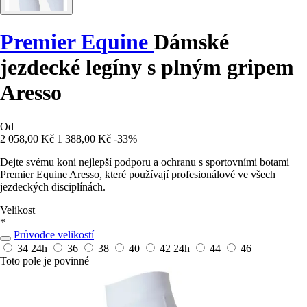
Premier Equine
Dámské
jezdecké legíny s plným gripem
Aresso
Od
2 058,00 Kč
1 388,00 Kč
-33%
Dejte svému koni nejlepší podporu a ochranu s sportovními botami
Premier Equine Aresso, které používají profesionálové ve všech
jezdeckých disciplínách.
Velikost
*
Průvodce velikostí
34
24h
36
38
40
42
24h
44
46
Toto pole je povinné