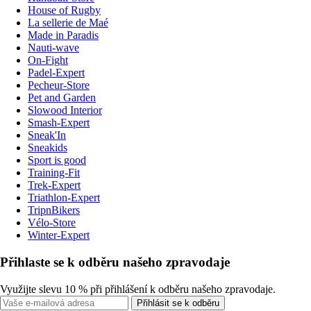
House of Rugby
La sellerie de Maé
Made in Paradis
Nauti-wave
On-Fight
Padel-Expert
Pecheur-Store
Pet and Garden
Slowood Interior
Smash-Expert
Sneak'In
Sneakids
Sport is good
Training-Fit
Trek-Expert
Triathlon-Expert
TripnBikers
Vélo-Store
Winter-Expert
Přihlaste se k odběru našeho zpravodaje
Využijte slevu 10 % při přihlášení k odběru našeho zpravodaje.
Přihlásit se k odběru