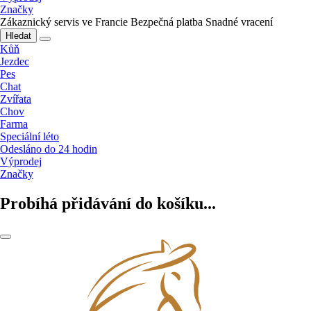
Značky
Zákaznický servis ve Francie
Bezpečná platba
Snadné vracení
Hledat
Kůň
Jezdec
Pes
Chat
Zvířata
Chov
Farma
Speciální léto
Odesláno do 24 hodin
Výprodej
Značky
Probíhá přidávání do košíku...