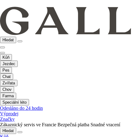
Hledat
Kůň
Jezdec
Pes
Chat
Zvířata
Chov
Farma
Speciální léto
Odesláno do 24 hodin
Výprodej
Značky
Zákaznický servis ve Francie
Bezpečná platba
Snadné vracení
Hledat
Kůň