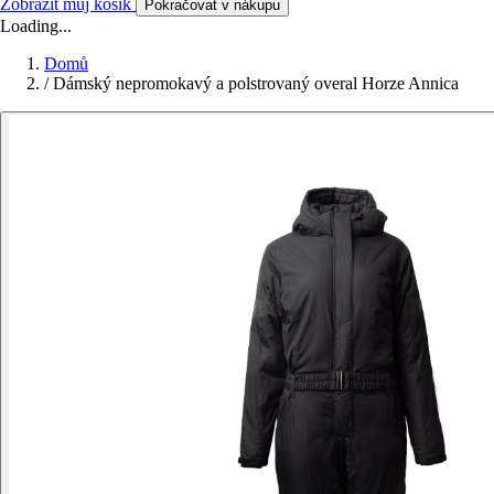
Zobrazit můj košík
Pokračovat v nákupu
Loading...
Domů
/
Dámský nepromokavý a polstrovaný overal Horze Annica