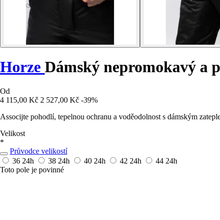
Horze
Dámský nepromokavý a po
Od
4 115,00 Kč
2 527,00 Kč
-39%
Associjte pohodlí, tepelnou ochranu a voděodolnost s dámským zate
Velikost
*
Průvodce velikostí
36
24h
38
24h
40
24h
42
24h
44
24h
Toto pole je povinné