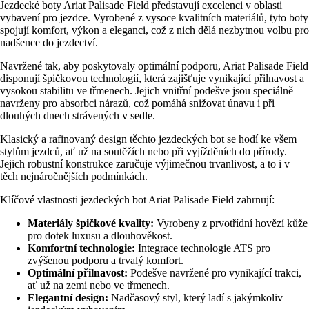
Jezdecké boty Ariat Palisade Field představují excelenci v oblasti
vybavení pro jezdce. Vyrobené z vysoce kvalitních materiálů, tyto boty
spojují komfort, výkon a eleganci, což z nich dělá nezbytnou volbu pro
nadšence do jezdectví.
Navržené tak, aby poskytovaly optimální podporu, Ariat Palisade Field
disponují špičkovou technologií, která zajišťuje vynikající přilnavost a
vysokou stabilitu ve třmenech. Jejich vnitřní podešve jsou speciálně
navrženy pro absorbci nárazů, což pomáhá snižovat únavu i při
dlouhých dnech strávených v sedle.
Klasický a rafinovaný design těchto jezdeckých bot se hodí ke všem
stylům jezdců, ať už na soutěžích nebo při vyjížděních do přírody.
Jejich robustní konstrukce zaručuje výjimečnou trvanlivost, a to i v
těch nejnáročnějších podmínkách.
Klíčové vlastnosti jezdeckých bot Ariat Palisade Field zahrnují:
Materiály špičkové kvality:
Vyrobeny z prvotřídní hovězí kůže
pro dotek luxusu a dlouhověkost.
Komfortní technologie:
Integrace technologie ATS pro
zvýšenou podporu a trvalý komfort.
Optimální přilnavost:
Podešve navržené pro vynikající trakci,
ať už na zemi nebo ve třmenech.
Elegantní design:
Nadčasový styl, který ladí s jakýmkoliv