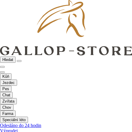
Hledat
Kůň
Jezdec
Pes
Chat
Zvířata
Chov
Farma
Speciální léto
Odesláno do 24 hodin
Výprodej