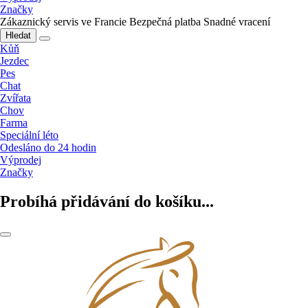
Značky
Zákaznický servis ve Francie
Bezpečná platba
Snadné vracení
Hledat
Kůň
Jezdec
Pes
Chat
Zvířata
Chov
Farma
Speciální léto
Odesláno do 24 hodin
Výprodej
Značky
Probíhá přidávání do košíku...