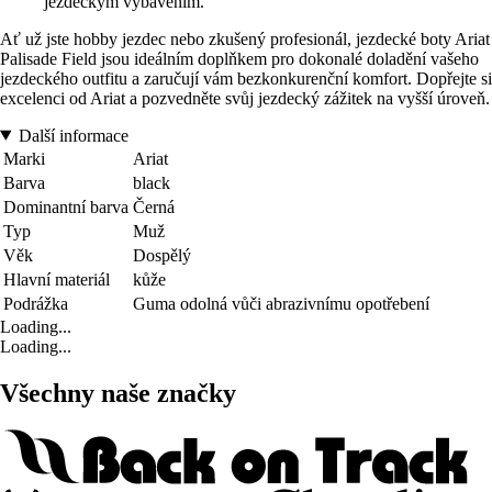
jezdeckým vybavením.
Ať už jste hobby jezdec nebo zkušený profesionál, jezdecké boty Ariat
Palisade Field jsou ideálním doplňkem pro dokonalé doladění vašeho
jezdeckého outfitu a zaručují vám bezkonkurenční komfort. Dopřejte si
excelenci od Ariat a pozvedněte svůj jezdecký zážitek na vyšší úroveň.
Další informace
Marki
Ariat
Barva
black
Dominantní barva
Černá
Typ
Muž
Věk
Dospělý
Hlavní materiál
kůže
Podrážka
Guma odolná vůči abrazivnímu opotřebení
Loading...
Loading...
Všechny naše značky