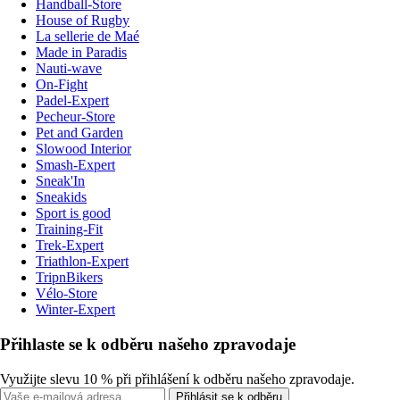
Handball-Store
House of Rugby
La sellerie de Maé
Made in Paradis
Nauti-wave
On-Fight
Padel-Expert
Pecheur-Store
Pet and Garden
Slowood Interior
Smash-Expert
Sneak'In
Sneakids
Sport is good
Training-Fit
Trek-Expert
Triathlon-Expert
TripnBikers
Vélo-Store
Winter-Expert
Přihlaste se k odběru našeho zpravodaje
Využijte slevu 10 % při přihlášení k odběru našeho zpravodaje.
Přihlásit se k odběru