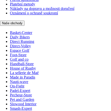
Platební metody
Náklady na dopravu a možnosti doručení
Oznámení o ochraně soukromí
Naše obchody
Basket-Center
Daily Bikers
Direct Running
Direct-Volley
Espace Golf
Foot-Store
Golf and co
Handball-Store
House of Rugby
La sellerie de Maé
Made in Paradis
Nauti-wave
On-Fight
Padel-Expert
Pecheur-Store
Pet and Garden
Slowood Interior
Smash-Expert