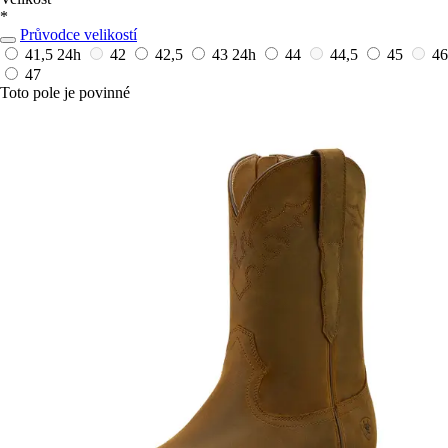
*
Průvodce velikostí
41,5
24h
42
42,5
43
24h
44
44,5
45
46
47
Toto pole je povinné