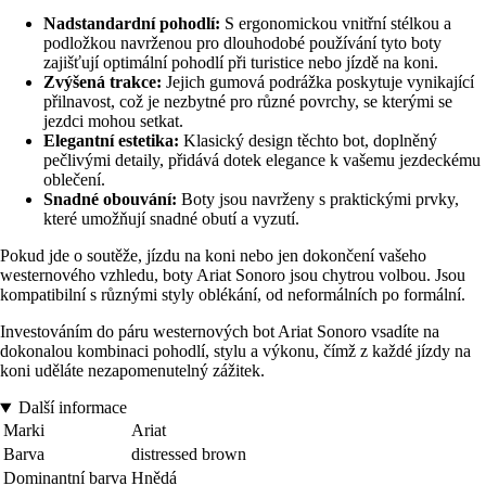
Nadstandardní pohodlí:
S ergonomickou vnitřní stélkou a
podložkou navrženou pro dlouhodobé používání tyto boty
zajišťují optimální pohodlí při turistice nebo jízdě na koni.
Zvýšená trakce:
Jejich gumová podrážka poskytuje vynikající
přilnavost, což je nezbytné pro různé povrchy, se kterými se
jezdci mohou setkat.
Elegantní estetika:
Klasický design těchto bot, doplněný
pečlivými detaily, přidává dotek elegance k vašemu jezdeckému
oblečení.
Snadné obouvání:
Boty jsou navrženy s praktickými prvky,
které umožňují snadné obutí a vyzutí.
Pokud jde o soutěže, jízdu na koni nebo jen dokončení vašeho
westernového vzhledu, boty Ariat Sonoro jsou chytrou volbou. Jsou
kompatibilní s různými styly oblékání, od neformálních po formální.
Investováním do páru westernových bot Ariat Sonoro vsadíte na
dokonalou kombinaci pohodlí, stylu a výkonu, čímž z každé jízdy na
koni uděláte nezapomenutelný zážitek.
Další informace
Marki
Ariat
Barva
distressed brown
Dominantní barva
Hnědá