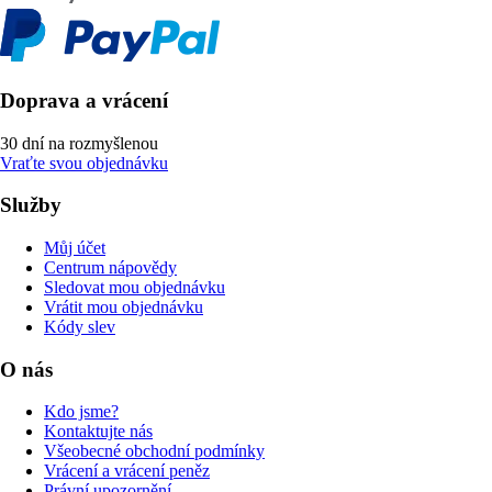
Doprava a vrácení
30 dní na rozmyšlenou
Vraťte svou objednávku
Služby
Můj účet
Centrum nápovědy
Sledovat mou objednávku
Vrátit mou objednávku
Kódy slev
O nás
Kdo jsme?
Kontaktujte nás
Všeobecné obchodní podmínky
Vrácení a vrácení peněz
Právní upozornění