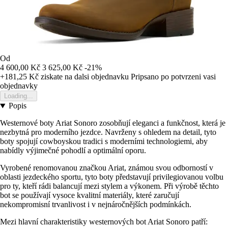
Od
4 600,00 Kč
3 625,00 Kč
-21%
+181,25 Kč
ziskate na dalsi objednavku
Pripsano po potvrzeni vasi
objednavky
Loading...
Popis
Westernové boty Ariat Sonoro zosobňují eleganci a funkčnost, která je
nezbytná pro moderního jezdce. Navrženy s ohledem na detail, tyto
boty spojují cowboyskou tradici s moderními technologiemi, aby
nabídly výjimečné pohodlí a optimální oporu.
Vyrobené renomovanou značkou Ariat, známou svou odborností v
oblasti jezdeckého sportu, tyto boty představují privilegiovanou volbu
pro ty, kteří rádi balancují mezi stylem a výkonem. Při výrobě těchto
bot se používají vysoce kvalitní materiály, které zaručují
nekompromisní trvanlivost i v nejnáročnějších podmínkách.
Mezi hlavní charakteristiky westernových bot Ariat Sonoro patří: