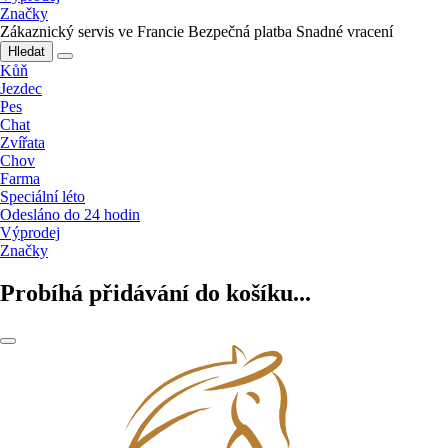
Značky
Zákaznický servis ve Francie
Bezpečná platba
Snadné vracení
Hledat
Kůň
Jezdec
Pes
Chat
Zvířata
Chov
Farma
Speciální léto
Odesláno do 24 hodin
Výprodej
Značky
Probíhá přidávání do košíku...