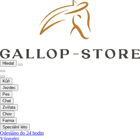
Hledat
Kůň
Jezdec
Pes
Chat
Zvířata
Chov
Farma
Speciální léto
Odesláno do 24 hodin
Výprodej