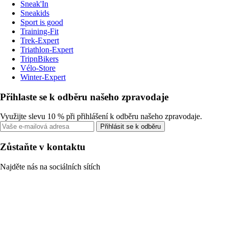
Sneak'In
Sneakids
Sport is good
Training-Fit
Trek-Expert
Triathlon-Expert
TripnBikers
Vélo-Store
Winter-Expert
Přihlaste se k odběru našeho zpravodaje
Využijte slevu 10 % při přihlášení k odběru našeho zpravodaje.
Přihlásit se k odběru
Zůstaňte v kontaktu
Najděte nás na sociálních sítích