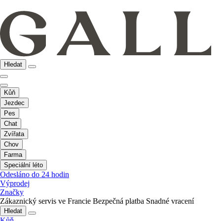
Hledat
Kůň
Jezdec
Pes
Chat
Zvířata
Chov
Farma
Speciální léto
Odesláno do 24 hodin
Výprodej
Značky
Zákaznický servis ve Francie
Bezpečná platba
Snadné vracení
Hledat
Kůň