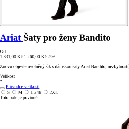
Ariat
Šaty pro ženy Bandito
Od
1 331,00 Kč
1 260,00 Kč
-5%
Znovu objevte uvolněný šik s dámskou šaty Ariat Bandito, nezbytností, k
Velikost
*
Průvodce velikostí
S
M
L
24h
2XL
Toto pole je povinné