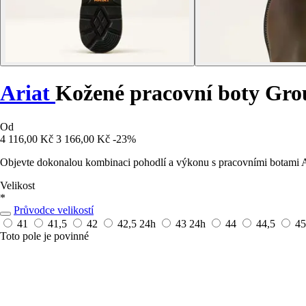
Ariat
Kožené pracovní boty Gro
Od
4 116,00 Kč
3 166,00 Kč
-23%
Objevte dokonalou kombinaci pohodlí a výkonu s pracovními botami A
Velikost
*
Průvodce velikostí
41
41,5
42
42,5
24h
43
24h
44
44,5
4
Toto pole je povinné