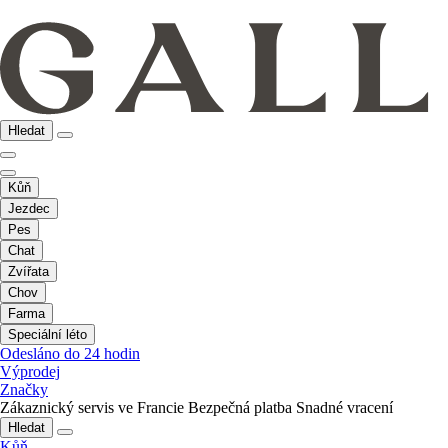
Hledat
Kůň
Jezdec
Pes
Chat
Zvířata
Chov
Farma
Speciální léto
Odesláno do 24 hodin
Výprodej
Značky
Zákaznický servis ve Francie
Bezpečná platba
Snadné vracení
Hledat
Kůň