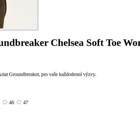
undbreaker Chelsea Soft Toe Wo
riat Groundbreaker, pro vaše každodenní výzvy.
5
46
47