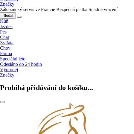
Značky
Zákaznický servis ve Francie
Bezpečná platba
Snadné vracení
Hledat
Kůň
Jezdec
Pes
Chat
Zvířata
Chov
Farma
Speciální léto
Odesláno do 24 hodin
Výprodej
Značky
Probíhá přidávání do košíku...