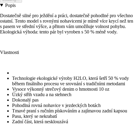
Popis
Dostatečně silné pro ježdění a práci, dostatečně pohodlné pro všechno
ostatní. Tento model s rovnými nohavicemi je mírně více krycí než ten
s pasem ve střední výšce, a přitom vám umožňuje volnost pohybu.
Ekologická výhoda: tento pár byl vyroben s 50 % méně vody.
Vlastnosti
Technologie ekologické výroby H2LO, která šetří 50 % vody
během finálního procesu ve srovnání s tradičními metodami
Vysoce výkonný strečový denim o hmotnosti 10 oz
Úzký střih vzadu a na stehnech
Dokonalý pas
Pohodlná rovná nohavice v jezdeckých botách
Tmavé praní s ručním pískováním a zajímavou zadní kapsou
Pasu, který se nekrabatí
Zadní část, která nesklouzává