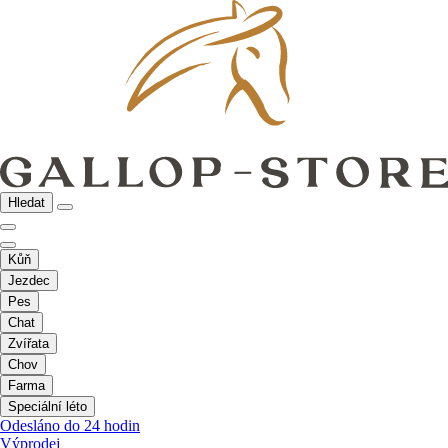
Hledat
Kůň
Jezdec
Pes
Chat
Zvířata
Chov
Farma
Speciální léto
Odesláno do 24 hodin
Výprodej