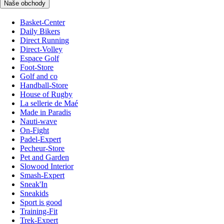
Naše obchody
Basket-Center
Daily Bikers
Direct Running
Direct-Volley
Espace Golf
Foot-Store
Golf and co
Handball-Store
House of Rugby
La sellerie de Maé
Made in Paradis
Nauti-wave
On-Fight
Padel-Expert
Pecheur-Store
Pet and Garden
Slowood Interior
Smash-Expert
Sneak'In
Sneakids
Sport is good
Training-Fit
Trek-Expert