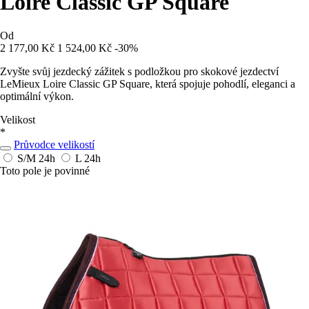
Loire Classic GP Square
Od
2 177,00 Kč
1 524,00 Kč
-30%
Zvyšte svůj jezdecký zážitek s podložkou pro skokové jezdectví
LeMieux Loire Classic GP Square, která spojuje pohodlí, eleganci a
optimální výkon.
Velikost
*
Průvodce velikostí
S/M
24h
L
24h
Toto pole je povinné