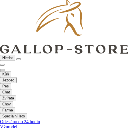
Hledat
Kůň
Jezdec
Pes
Chat
Zvířata
Chov
Farma
Speciální léto
Odesláno do 24 hodin
Výprodej