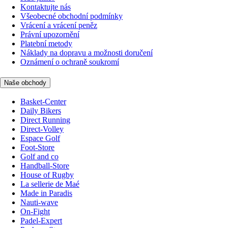
Kontaktujte nás
Všeobecné obchodní podmínky
Vrácení a vrácení peněz
Právní upozornění
Platební metody
Náklady na dopravu a možnosti doručení
Oznámení o ochraně soukromí
Naše obchody
Basket-Center
Daily Bikers
Direct Running
Direct-Volley
Espace Golf
Foot-Store
Golf and co
Handball-Store
House of Rugby
La sellerie de Maé
Made in Paradis
Nauti-wave
On-Fight
Padel-Expert