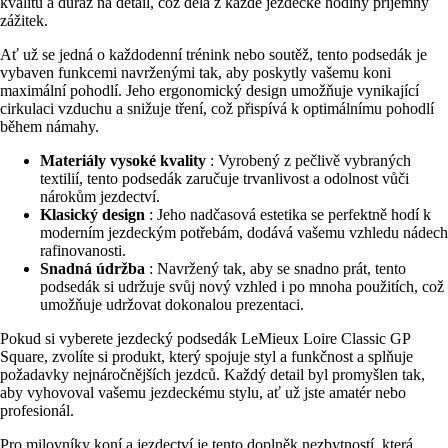
kvalitu a důraz na detail, což dělá z každé jezdecké hodiny příjemný
zážitek.
Ať už se jedná o každodenní trénink nebo soutěž, tento podsedák je
vybaven funkcemi navrženými tak, aby poskytly vašemu koni
maximální pohodlí. Jeho ergonomický design umožňuje vynikající
cirkulaci vzduchu a snižuje tření, což přispívá k optimálnímu pohodlí
během námahy.
Materiály vysoké kvality
: Vyrobený z pečlivě vybraných
textilií, tento podsedák zaručuje trvanlivost a odolnost vůči
nárokům jezdectví.
Klasický design
: Jeho nadčasová estetika se perfektně hodí k
moderním jezdeckým potřebám, dodává vašemu vzhledu nádech
rafinovanosti.
Snadná údržba
: Navržený tak, aby se snadno prát, tento
podsedák si udržuje svůj nový vzhled i po mnoha použitích, což
umožňuje udržovat dokonalou prezentaci.
Pokud si vyberete jezdecký podsedák LeMieux Loire Classic GP
Square, zvolíte si produkt, který spojuje styl a funkčnost a splňuje
požadavky nejnáročnějších jezdců. Každý detail byl promyšlen tak,
aby vyhovoval vašemu jezdeckému stylu, ať už jste amatér nebo
profesionál.
Pro milovníky koní a jezdectví je tento doplněk nezbytností, která