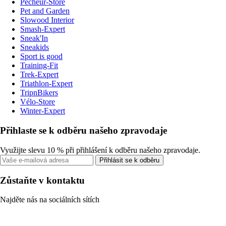
Pecheur-Store
Pet and Garden
Slowood Interior
Smash-Expert
Sneak'In
Sneakids
Sport is good
Training-Fit
Trek-Expert
Triathlon-Expert
TripnBikers
Vélo-Store
Winter-Expert
Přihlaste se k odběru našeho zpravodaje
Využijte slevu 10 % při přihlášení k odběru našeho zpravodaje.
Přihlásit se k odběru
Zůstaňte v kontaktu
Najděte nás na sociálních sítích