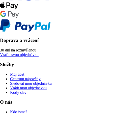
Doprava a vrácení
30 dní na rozmyšlenou
Vraťte svou objednávku
Služby
Můj účet
Centrum nápovědy
Sledovat mou objednávku
Vrátit mou objednávku
Kódy slev
O nás
Kdo jsme?