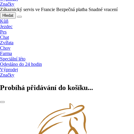
Značky
Zákaznický servis ve Francie
Bezpečná platba
Snadné vracení
Hledat
Kůň
Jezdec
Pes
Chat
Zvířata
Chov
Farma
Speciální léto
Odesláno do 24 hodin
Výprodej
Značky
Probíhá přidávání do košíku...