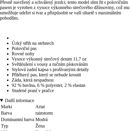
Přesně navržený a schválený jezdci, tento model slim fit s polovičním
pasem je vyroben z vysoce výkonného strečového džínsoviny, což mu
umožňuje udržet si tvar a přizpůsobit se vaší siluetě s maximálním
pohodlím.
Úzký střih na stehnech
Poloviční pas
Rovné nohy
Vysoce výkonný strečový denim 11,7 oz
Světléušení s vousy a ručním pískováním
Stylová zadní kapsa s prošívanými detaily
Přiléhavý pas, který se nebude kroutit
Záda, která nespadnou
92 % bavlna, 6 % polyester, 2 % elastan
Studené praní v pračce
Další informace
Marki
Ariat
Barva
rainstorm
Dominantní barva
Modrá
Typ
Žena