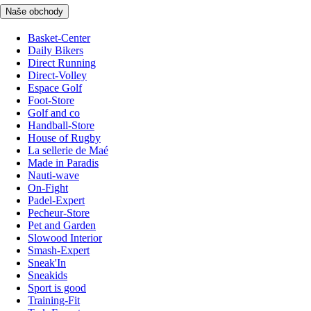
Naše obchody
Basket-Center
Daily Bikers
Direct Running
Direct-Volley
Espace Golf
Foot-Store
Golf and co
Handball-Store
House of Rugby
La sellerie de Maé
Made in Paradis
Nauti-wave
On-Fight
Padel-Expert
Pecheur-Store
Pet and Garden
Slowood Interior
Smash-Expert
Sneak'In
Sneakids
Sport is good
Training-Fit