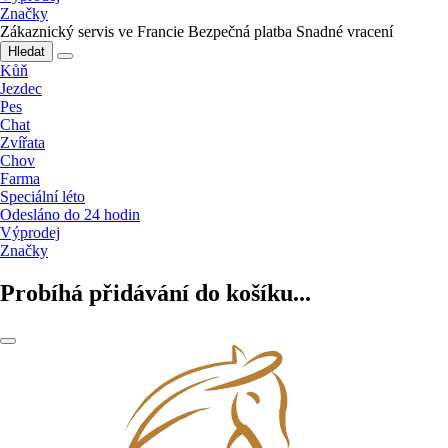
Značky
Zákaznický servis ve Francie
Bezpečná platba
Snadné vracení
Hledat
Kůň
Jezdec
Pes
Chat
Zvířata
Chov
Farma
Speciální léto
Odesláno do 24 hodin
Výprodej
Značky
Probíhá přidávání do košíku...