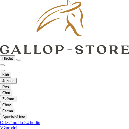
Hledat
Kůň
Jezdec
Pes
Chat
Zvířata
Chov
Farma
Speciální léto
Odesláno do 24 hodin
Výprodej