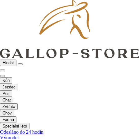
Hledat
Kůň
Jezdec
Pes
Chat
Zvířata
Chov
Farma
Speciální léto
Odesláno do 24 hodin
Výprodej