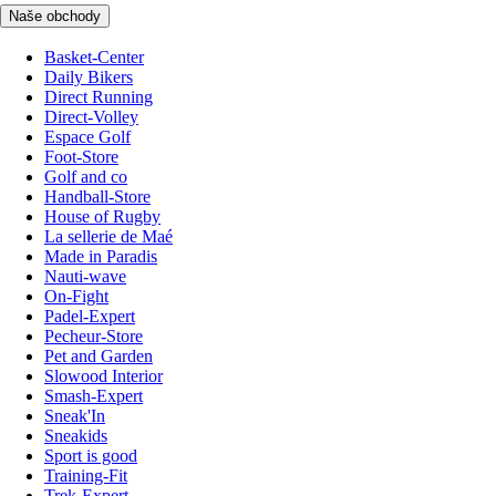
Naše obchody
Basket-Center
Daily Bikers
Direct Running
Direct-Volley
Espace Golf
Foot-Store
Golf and co
Handball-Store
House of Rugby
La sellerie de Maé
Made in Paradis
Nauti-wave
On-Fight
Padel-Expert
Pecheur-Store
Pet and Garden
Slowood Interior
Smash-Expert
Sneak'In
Sneakids
Sport is good
Training-Fit
Trek-Expert