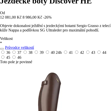
Jezdecké boty Discover HE
Od
12 081,00 Kč
8 986,00 Kč
-26%
Objevte dokonalost ježdění s jezdeckými botami Sergio Grasso z telecí
kůže Nappa a podšívkou SG Ultraleder pro maximální pohodlí.
Velikost
*
Průvodce velikostí
36
37
38
39
40
24h
41
42
43
44
45
46
Toto pole je povinné