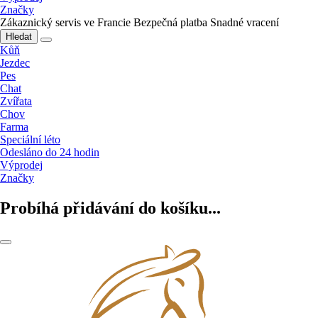
Značky
Zákaznický servis ve Francie
Bezpečná platba
Snadné vracení
Hledat
Kůň
Jezdec
Pes
Chat
Zvířata
Chov
Farma
Speciální léto
Odesláno do 24 hodin
Výprodej
Značky
Probíhá přidávání do košíku...